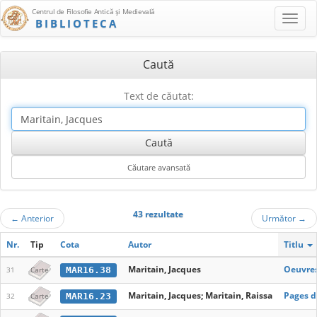
Centrul de Filosofie Antică şi Medievală
BIBLIOTECA
Caută
Text de căutat:
43 rezultate
←
Anterior
Următor
→
Nr.
Tip
Cota
Autor
Titlu
Maritain, Jacques
Oeuvres
MAR16.38
31
Carte
Maritain, Jacques; Maritain, Raissa
Pages d
MAR16.23
32
Carte