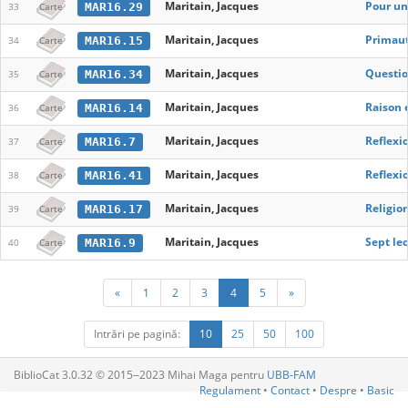
Maritain, Jacques
Pour un
MAR16.29
33
Carte
Maritain, Jacques
Primaut
MAR16.15
34
Carte
Maritain, Jacques
Questio
MAR16.34
35
Carte
Maritain, Jacques
Raison 
MAR16.14
36
Carte
Maritain, Jacques
Reflexi
MAR16.7
37
Carte
Maritain, Jacques
Reflexio
MAR16.41
38
Carte
Maritain, Jacques
Religion
MAR16.17
39
Carte
Maritain, Jacques
Sept lec
MAR16.9
40
Carte
«
1
2
3
4
5
»
Intrări pe pagină:
10
25
50
100
BiblioCat 3.0.32 © 2015‒2023 Mihai Maga pentru
UBB-FAM
Regulament
•
Contact
•
Despre
•
Basic