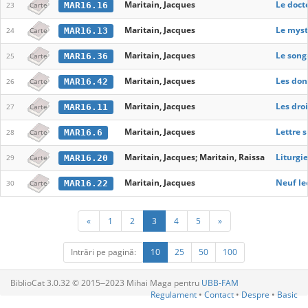
Maritain, Jacques
Le doct
MAR16.16
23
Carte
Maritain, Jacques
Le myste
MAR16.13
24
Carte
Maritain, Jacques
Le song
MAR16.36
25
Carte
Maritain, Jacques
Les don
MAR16.42
26
Carte
Maritain, Jacques
Les droi
MAR16.11
27
Carte
Maritain, Jacques
Lettre 
MAR16.6
28
Carte
Maritain, Jacques; Maritain, Raissa
Liturgi
MAR16.20
29
Carte
Maritain, Jacques
Neuf le
MAR16.22
30
Carte
«
1
2
3
4
5
»
Intrări pe pagină:
10
25
50
100
BiblioCat 3.0.32 © 2015‒2023 Mihai Maga pentru
UBB-FAM
Regulament
•
Contact
•
Despre
•
Basic