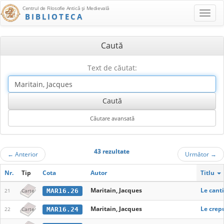
Centrul de Filosofie Antică şi Medievală
BIBLIOTECA
Caută
Text de căutat:
43 rezultate
←
Anterior
Următor
→
Nr.
Tip
Cota
Autor
Titlu
Maritain, Jacques
Le cant
MAR16.26
21
Carte
Maritain, Jacques
Le crepu
MAR16.24
22
Carte