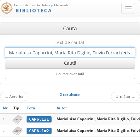
Centrul de Filosofie Antică şi Medievală
BIBLIOTECA
Caută
Text de căutat:
2 rezultate
←
Anterior
Următor
→
Nr.
Tip
Cota
Autor
Marialuisa Caparrini, Maria Rita Digilio, Fulvi
CAP6.1#1
1
Carte
Marialuisa Caparrini, Maria Rita Digilio, Fulvi
CAP6.1#2
2
Carte