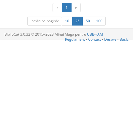
«
1
»
Intrări pe pagină:
10
25
50
100
BiblioCat 3.0.32 © 2015‒2023 Mihai Maga pentru
UBB-FAM
Regulament
•
Contact
•
Despre
•
Basic