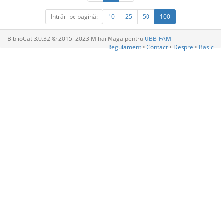
Intrări pe pagină:
10
25
50
100
BiblioCat 3.0.32 © 2015‒2023 Mihai Maga pentru
UBB-FAM
Regulament
•
Contact
•
Despre
•
Basic