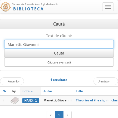
Centrul de Filosofie Antică şi Medievală
BIBLIOTECA
Caută
Text de căutat:
1 rezultate
←
Anterior
Următor
→
Nr.
Tip
Cota
Autor
Titlu
Manetti, Giovanni
Theories of the sign in clas
MAN3.1
1
Carte
«
1
»