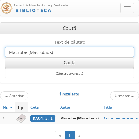
Centrul de Filosofie Antică şi Medievală
BIBLIOTECA
Caută
Text de căutat:
1 rezultate
←
Anterior
Următor
→
Nr.
Tip
Cota
Autor
Titlu
Macrobe (Macrobius)
Commentaire au son
MAC4.2.1
1
Carte
«
1
»