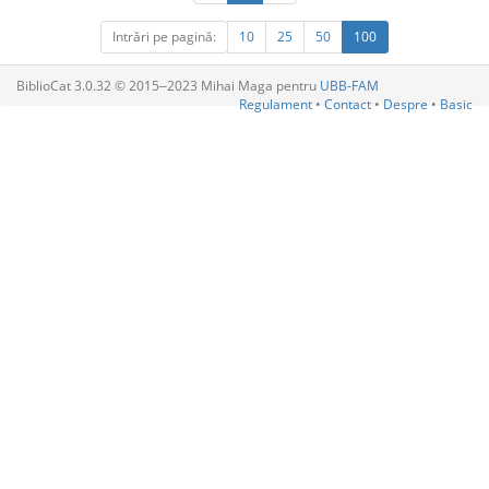
Intrări pe pagină:
10
25
50
100
BiblioCat 3.0.32 © 2015‒2023 Mihai Maga pentru
UBB-FAM
Regulament
•
Contact
•
Despre
•
Basic