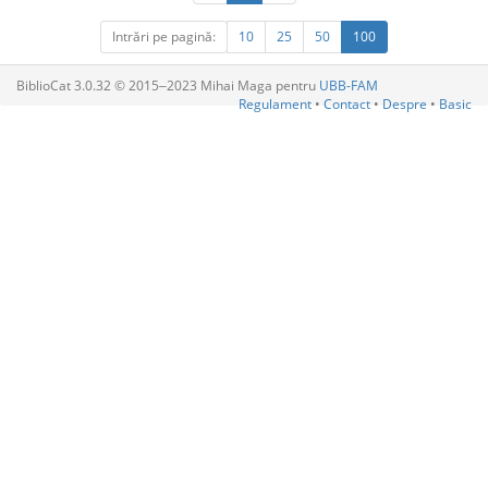
Intrări pe pagină:
10
25
50
100
BiblioCat 3.0.32 © 2015‒2023 Mihai Maga pentru
UBB-FAM
Regulament
•
Contact
•
Despre
•
Basic