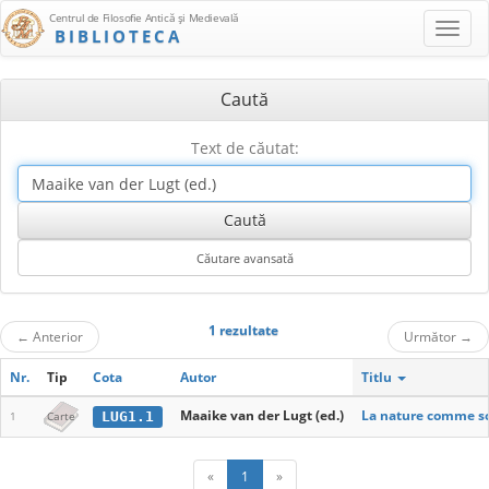
Centrul de Filosofie Antică şi Medievală
BIBLIOTECA
Caută
Text de căutat:
1 rezultate
←
Anterior
Următor
→
Nr.
Tip
Cota
Autor
Titlu
Maaike van der Lugt (ed.)
La nature comme so
LUG1.1
1
Carte
«
1
»