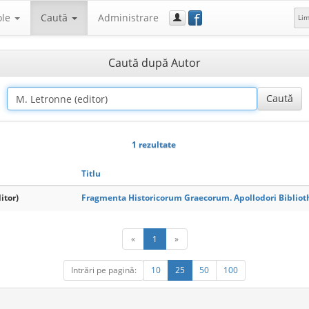
f
ole
Caută
Administrare
Li
Caută după Autor
1 rezultate
Titlu
itor)
Fragmenta Historicorum Graecorum. Apollodori Bibliot
«
1
»
Intrări pe pagină:
10
25
50
100