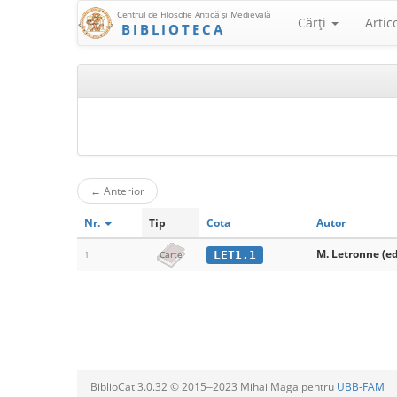
Centrul de Filosofie Antică şi Medievală
Cărţi
Artic
BIBLIOTECA
←
Anterior
Nr.
Tip
Cota
Autor
M. Letronne (ed
LET1.1
1
Carte
BiblioCat 3.0.32 © 2015‒2023 Mihai Maga pentru
UBB-FAM