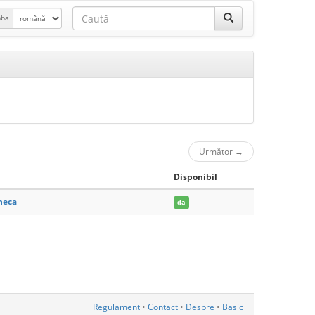
mba
Următor
→
Disponibil
heca
da
Regulament
•
Contact
•
Despre
•
Basic