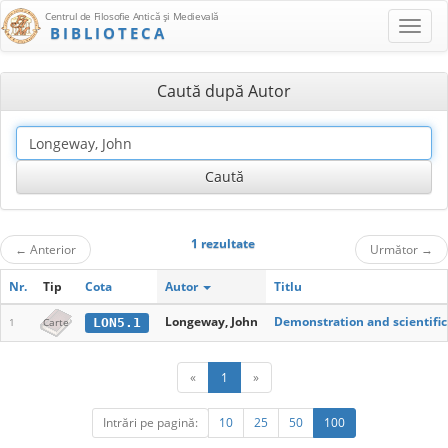
Centrul de Filosofie Antică şi Medievală
BIBLIOTECA
Caută după Autor
1 rezultate
←
Anterior
Următor
→
Nr.
Tip
Cota
Autor
Titlu
Longeway, John
Demonstration and scientific 
LON5.1
1
Carte
«
1
»
Intrări pe pagină:
10
25
50
100