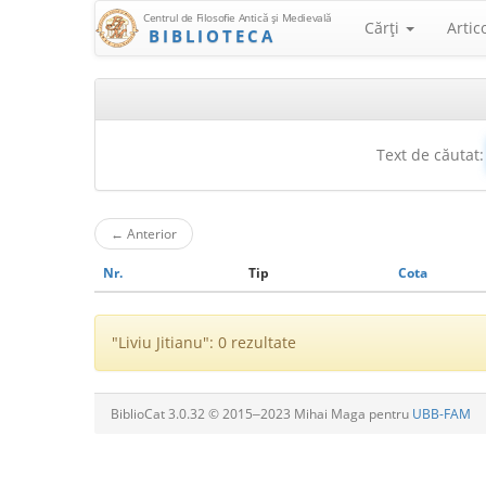
Centrul de Filosofie Antică şi Medievală
Cărţi
Artic
BIBLIOTECA
Text de căutat:
←
Anterior
Nr.
Tip
Cota
"Liviu Jitianu": 0 rezultate
BiblioCat 3.0.32 © 2015‒2023 Mihai Maga pentru
UBB-FAM