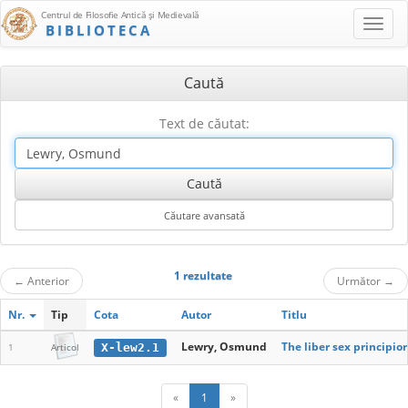
Centrul de Filosofie Antică şi Medievală
BIBLIOTECA
Caută
Text de căutat:
1 rezultate
←
Anterior
Următor
→
Nr.
Tip
Cota
Autor
Titlu
Lewry, Osmund
The liber sex principio
X-lew2.1
1
Articol
«
1
»