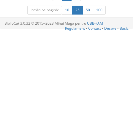
Intrări pe pagină:
10
25
50
100
BiblioCat 3.0.32 © 2015‒2023 Mihai Maga pentru
UBB-FAM
Regulament
•
Contact
•
Despre
•
Basic