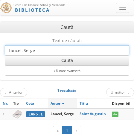
Centrul de Filosofie Antică şi Medievală
BIBLIOTECA
Caută
Text de căutat:
1 rezultate
←
Anterior
Următor
→
Nr.
Tip
Cota
Autor
Titlu
Disponibil
Lancel, Serge
Saint Augustin
LAN5.1
1
Carte
da
«
1
»