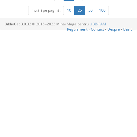
Intrări pe pagină:
10
25
50
100
BiblioCat 3.0.32 © 2015‒2023 Mihai Maga pentru
UBB-FAM
Regulament
•
Contact
•
Despre
•
Basic