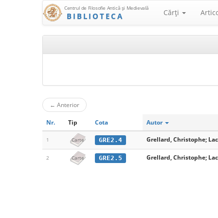
Centrul de Filosofie Antică şi Medievală
Cărţi
Artic
BIBLIOTECA
←
Anterior
Nr.
Tip
Cota
Autor
Grellard, Christophe; La
GRE2.4
1
Carte
Grellard, Christophe; La
GRE2.5
2
Carte