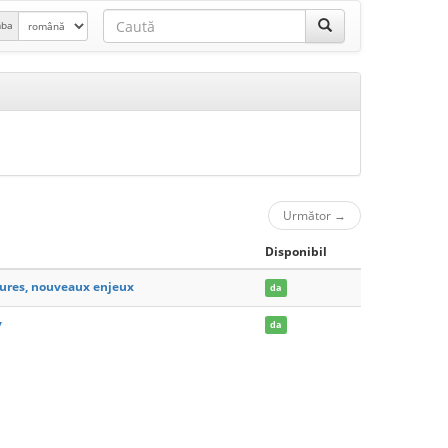
mba
Următor
→
Disponibil
tures, nouveaux enjeux
da
y
da