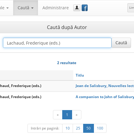
f
ole
Caută
Administrare
Li
Caută după Autor
2 rezultate
Titlu
chaud, Frederique (eds.)
Jean de Salisbury, Nouvelles lec
chaud, Frederique (eds.)
A companion to John of Salisbur
«
1
»
Intrări pe pagină:
10
25
50
100