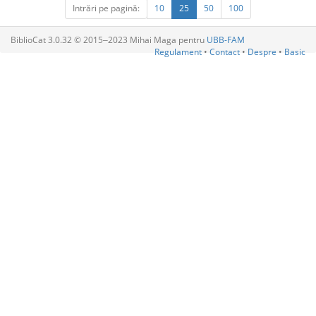
Intrări pe pagină:
10
25
50
100
BiblioCat 3.0.32 © 2015‒2023 Mihai Maga pentru
UBB-FAM
Regulament
•
Contact
•
Despre
•
Basic