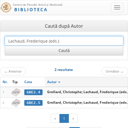
Centrul de Filosofie Antică şi Medievală
BIBLIOTECA
Caută după Autor
2 rezultate
←
Anterior
Următor
→
Nr.
Tip
Cota
Autor
Grellard, Christophe; Lachaud, Frederique (eds.
GRE2.4
1
Carte
Grellard, Christophe; Lachaud, Frederique (eds.
GRE2.5
2
Carte
«
1
»