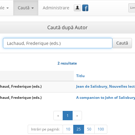
f
ole
Caută
Administrare
Li
Caută după Autor
2 rezultate
Titlu
chaud, Frederique (eds.)
Jean de Salisbury, Nouvelles lec
chaud, Frederique (eds.)
A companion to John of Salisbur
«
1
»
Intrări pe pagină:
10
25
50
100