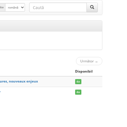
mba
Următor
→
Disponibil
tures, nouveaux enjeux
da
y
da