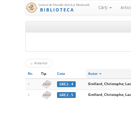
Centrul de Filosofie Antică şi Medievală
Cărţi
Artic
BIBLIOTECA
←
Anterior
Nr.
Tip
Cota
Autor
Grellard, Christophe; La
GRE2.4
1
Carte
Grellard, Christophe; La
GRE2.5
2
Carte