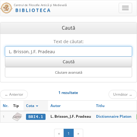
Centrul de Filosofie Antică şi Medievală
BIBLIOTECA
Caută
Text de căutat:
1 rezultate
←
Anterior
Următor
→
Nr.
Tip
Cota
Autor
Titlu
L. Brisson, J.F. Pradeau
Dictionnaire Platon
BRI4.1
1
Carte
«
1
»