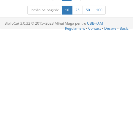
Intrări pe pagină:
10
25
50
100
BiblioCat 3.0.32 © 2015‒2023 Mihai Maga pentru
UBB-FAM
Regulament
•
Contact
•
Despre
•
Basic