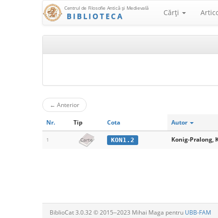
Centrul de Filosofie Antică şi Medievală
Cărţi
Artic
BIBLIOTECA
←
Anterior
Nr.
Tip
Cota
Autor
Konig-Pralong, 
KON1.2
1
Carte
BiblioCat 3.0.32 © 2015‒2023 Mihai Maga pentru
UBB-FAM