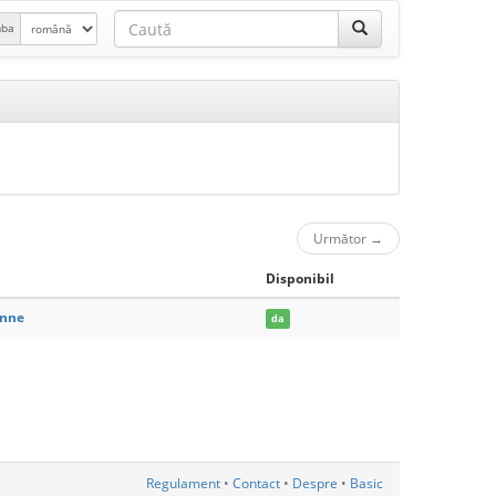
mba
Următor
→
Disponibil
enne
da
Regulament
•
Contact
•
Despre
•
Basic