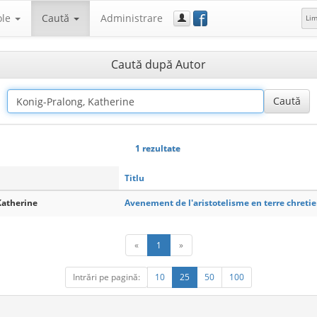
f
ole
Caută
Administrare
Li
Caută după Autor
1 rezultate
Titlu
Katherine
Avenement de l'aristotelisme en terre chreti
«
1
»
Intrări pe pagină:
10
25
50
100