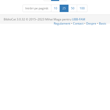
Intrări pe pagină:
10
25
50
100
BiblioCat 3.0.32 © 2015‒2023 Mihai Maga pentru
UBB-FAM
Regulament
•
Contact
•
Despre
•
Basic