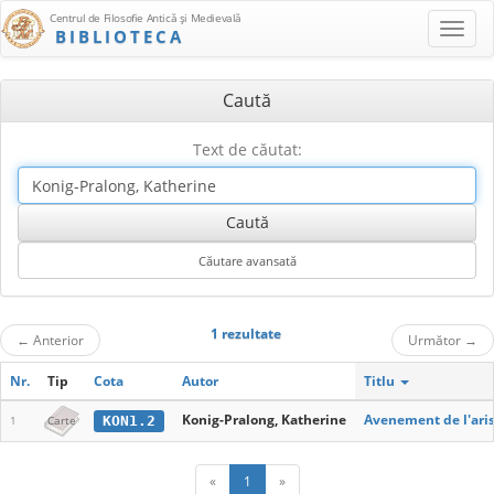
Centrul de Filosofie Antică şi Medievală
BIBLIOTECA
Caută
Text de căutat:
1 rezultate
←
Anterior
Următor
→
Nr.
Tip
Cota
Autor
Titlu
Konig-Pralong, Katherine
Avenement de l'aris
KON1.2
1
Carte
«
1
»