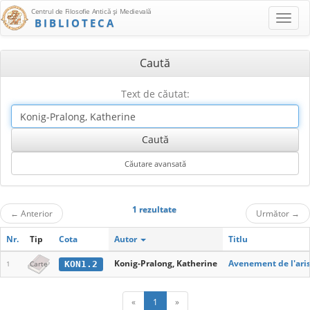
Centrul de Filosofie Antică şi Medievală
BIBLIOTECA
Caută
Text de căutat:
1 rezultate
←
Anterior
Următor
→
Nr.
Tip
Cota
Autor
Titlu
Konig-Pralong, Katherine
Avenement de l'aris
KON1.2
1
Carte
«
1
»