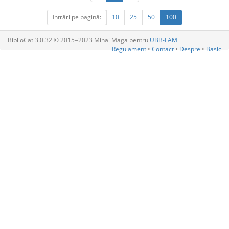
Intrări pe pagină:
10
25
50
100
BiblioCat 3.0.32 © 2015‒2023 Mihai Maga pentru
UBB-FAM
Regulament
•
Contact
•
Despre
•
Basic