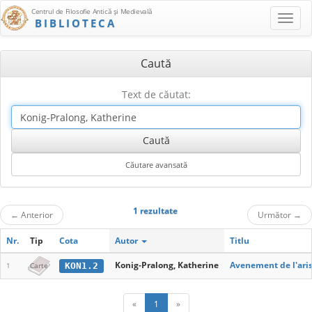
Centrul de Filosofie Antică şi Medievală
BIBLIOTECA
Caută
Text de căutat:
1 rezultate
←
Anterior
Următor
→
Nr.
Tip
Cota
Autor
Titlu
Konig-Pralong, Katherine
Avenement de l'aris
KON1.2
1
Carte
«
1
»