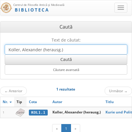
Centrul de Filosofie Antică şi Medievală
BIBLIOTECA
Caută
Text de căutat:
1 rezultate
←
Anterior
Următor
→
Nr.
Tip
Cota
Autor
Titlu
Koller, Alexander (herausg.)
Kurie und Poli
KOL1.1
1
Carte
«
1
»