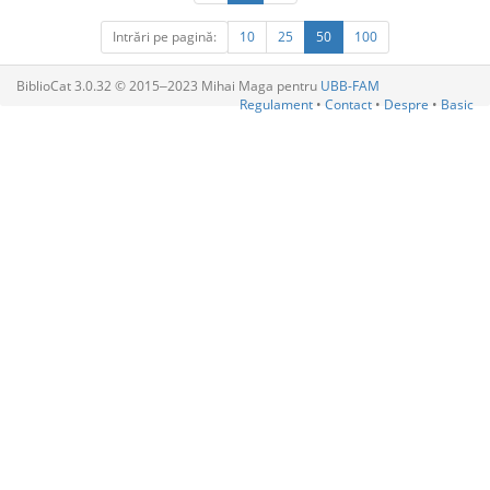
Intrări pe pagină:
10
25
50
100
BiblioCat 3.0.32 © 2015‒2023 Mihai Maga pentru
UBB-FAM
Regulament
•
Contact
•
Despre
•
Basic