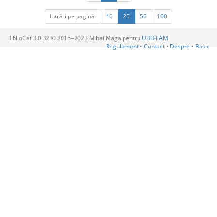
Intrări pe pagină:
10
25
50
100
BiblioCat 3.0.32 © 2015‒2023 Mihai Maga pentru
UBB-FAM
Regulament
•
Contact
•
Despre
•
Basic