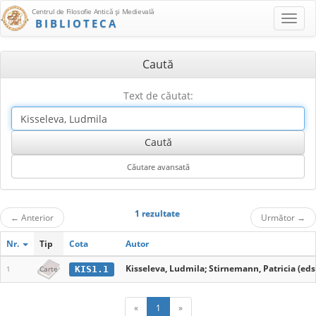
Centrul de Filosofie Antică şi Medievală
BIBLIOTECA
Caută
Text de căutat:
1 rezultate
←
Anterior
Următor
→
Nr.
Tip
Cota
Autor
Kisseleva, Ludmila; Stirnemann, Patricia (eds
KIS1.1
1
Carte
«
1
»