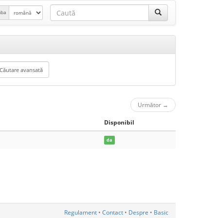
mba
Următor
→
Disponibil
da
Regulament
•
Contact
•
Despre
•
Basic