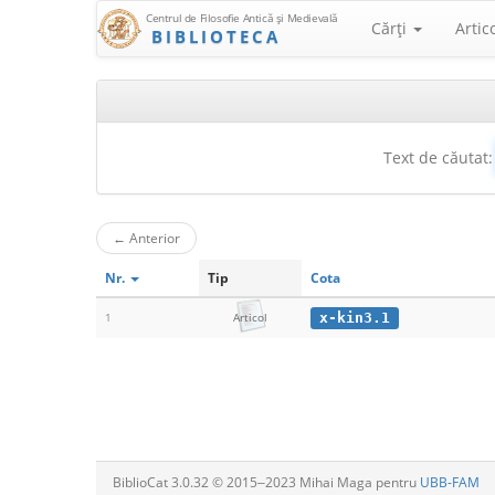
Centrul de Filosofie Antică şi Medievală
Cărţi
Artic
BIBLIOTECA
Text de căutat:
←
Anterior
Nr.
Tip
Cota
x-kin3.1
1
Articol
BiblioCat 3.0.32 © 2015‒2023 Mihai Maga pentru
UBB-FAM