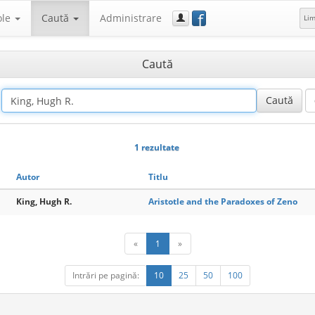
f
ole
Caută
Administrare
Li
Caută
1 rezultate
Autor
Titlu
King, Hugh R.
Aristotle and the Paradoxes of Zeno
«
1
»
Intrări pe pagină:
10
25
50
100