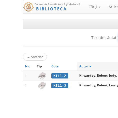
Centrul de Filosofie Antică şi Medievală
Cărţi
Artic
BIBLIOTECA
Text de căutat:
←
Anterior
Nr.
Tip
Cota
Autor
Kilwardby, Robert; Judy, 
KIL1.2
1
Carte
Kilwardby, Robert; Lewry
KIL1.3
2
Carte