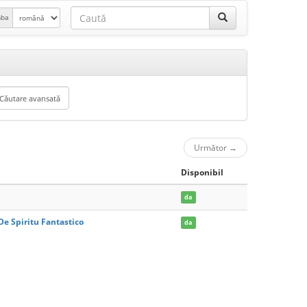
mba
Următor
→
Disponibil
da
e Spiritu Fantastico
da