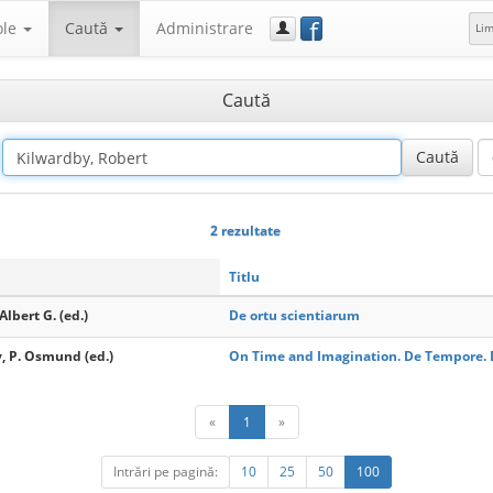
f
ole
Caută
Administrare
Li
Caută
2 rezultate
Titlu
Albert G. (ed.)
De ortu scientiarum
, P. Osmund (ed.)
On Time and Imagination. De Tempore. D
«
1
»
Intrări pe pagină:
10
25
50
100