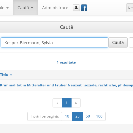
f
ole
Caută
Administrare
Li
Caută
1 rezultate
Titlu
Kriminalität in Mittelalter und Früher Neuzeit : soziale, rechtliche, philos
«
1
»
Intrări pe pagină:
10
25
50
100