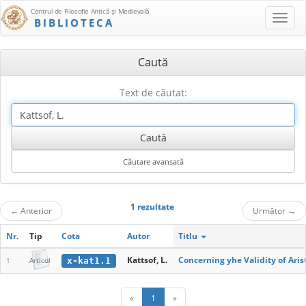
Centrul de Filosofie Antică şi Medievală
BIBLIOTECA
Caută
Text de căutat:
1 rezultate
←
Anterior
Următor
→
Nr.
Tip
Cota
Autor
Titlu
Kattsof, L.
Concerning yhe Validity of Aris
x-kat1.1
1
Articol
«
1
»