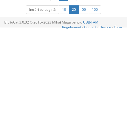
Intrări pe pagină:
10
25
50
100
BiblioCat 3.0.32 © 2015‒2023 Mihai Maga pentru
UBB-FAM
Regulament
•
Contact
•
Despre
•
Basic