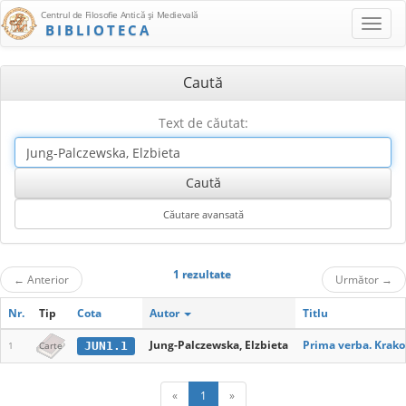
Centrul de Filosofie Antică şi Medievală
BIBLIOTECA
Caută
Text de căutat:
1 rezultate
←
Anterior
Următor
→
Nr.
Tip
Cota
Autor
Titlu
Jung-Palczewska, Elzbieta
Prima verba. Krak
JUN1.1
1
Carte
«
1
»