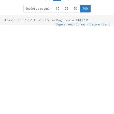
Intrări pe pagină:
10
25
50
100
BiblioCat 3.0.32 © 2015‒2023 Mihai Maga pentru
UBB-FAM
Regulament
•
Contact
•
Despre
•
Basic