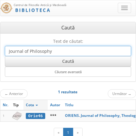
Centrul de Filosofie Antică şi Medievală
BIBLIOTECA
Caută
Text de căutat:
1 rezultate
←
Anterior
Următor
→
Nr.
Tip
Cota
Autor
Titlu
***
ORIENS. Journal of Philosophy, Theology
Orie46
1
Carte
«
1
»