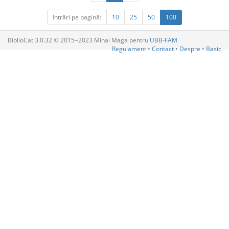
Intrări pe pagină:
10
25
50
100
BiblioCat 3.0.32 © 2015‒2023 Mihai Maga pentru
UBB-FAM
Regulament
•
Contact
•
Despre
•
Basic