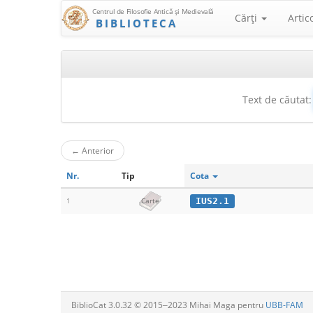
Centrul de Filosofie Antică şi Medievală
Cărţi
Artic
BIBLIOTECA
Text de căutat:
←
Anterior
Nr.
Tip
Cota
IUS2.1
1
Carte
BiblioCat 3.0.32 © 2015‒2023 Mihai Maga pentru
UBB-FAM