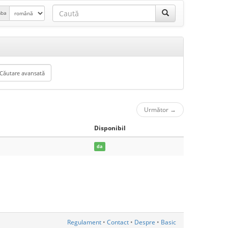
mba
Următor
→
Disponibil
da
Regulament
•
Contact
•
Despre
•
Basic