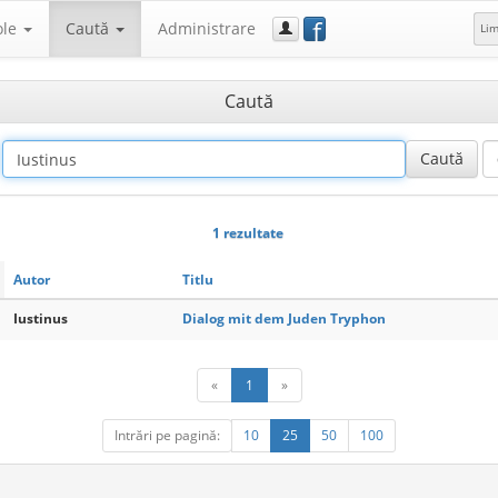
f
ole
Caută
Administrare
Li
Caută
1 rezultate
Autor
Titlu
Iustinus
Dialog mit dem Juden Tryphon
«
1
»
Intrări pe pagină:
10
25
50
100