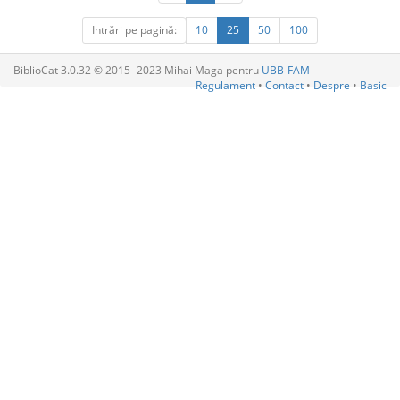
Intrări pe pagină:
10
25
50
100
BiblioCat 3.0.32 © 2015‒2023 Mihai Maga pentru
UBB-FAM
Regulament
•
Contact
•
Despre
•
Basic