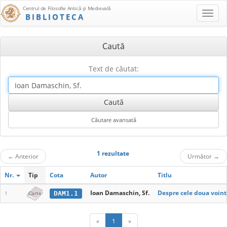
Centrul de Filosofie Antică şi Medievală
BIBLIOTECA
Caută
Text de căutat:
1 rezultate
←
Anterior
Următor
→
Nr.
Tip
Cota
Autor
Titlu
Ioan Damaschin, Sf.
Despre cele doua vointe
DAM1.1
1
Carte
«
1
»