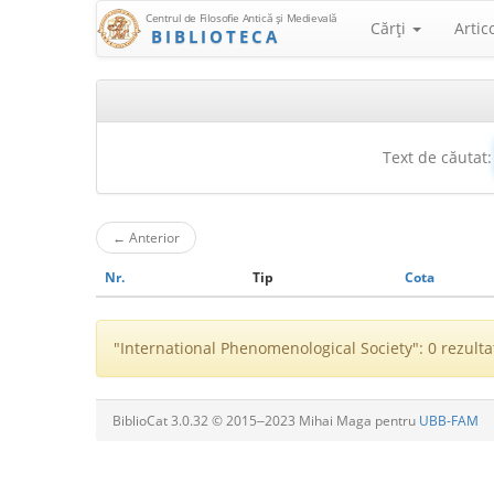
Centrul de Filosofie Antică şi Medievală
Cărţi
Artic
BIBLIOTECA
Text de căutat:
←
Anterior
Nr.
Tip
Cota
"International Phenomenological Society": 0 rezulta
BiblioCat 3.0.32 © 2015‒2023 Mihai Maga pentru
UBB-FAM