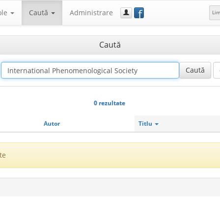
f
ole
Caută
Administrare
Li
Caută
0 rezultate
Autor
Titlu
te