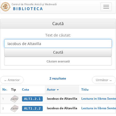
Centrul de Filosofie Antică şi Medievală
BIBLIOTECA
Caută
Text de căutat:
2 rezultate
←
Anterior
Următor
→
Nr.
Tip
Cota
Autor
Titlu
Iacobus de Altavilla
Lectura in libros Sent
ALT1.2.1
1
Carte
Iacobus de Altavilla
Lectura in libros Sente
ALT1.2.2
2
Carte