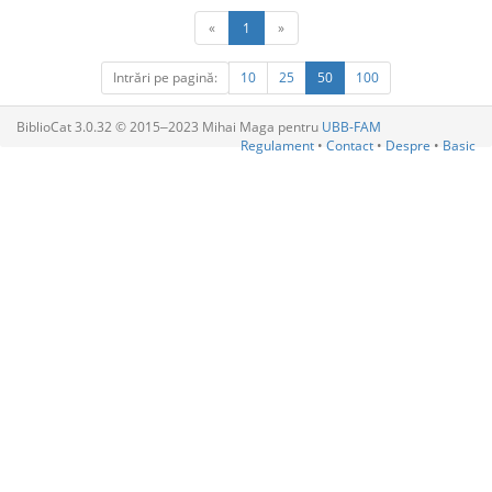
«
1
»
Intrări pe pagină:
10
25
50
100
BiblioCat 3.0.32 © 2015‒2023 Mihai Maga pentru
UBB-FAM
Regulament
•
Contact
•
Despre
•
Basic