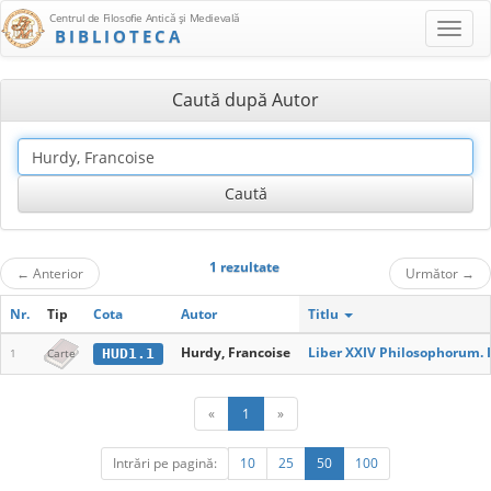
Centrul de Filosofie Antică şi Medievală
BIBLIOTECA
Caută după Autor
1 rezultate
←
Anterior
Următor
→
Nr.
Tip
Cota
Autor
Titlu
Hurdy, Francoise
Liber XXIV Philosophorum. I
HUD1.1
1
Carte
«
1
»
Intrări pe pagină:
10
25
50
100