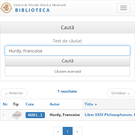
Centrul de Filosofie Antică şi Medievală
BIBLIOTECA
Caută
Text de căutat:
1 rezultate
←
Anterior
Următor
→
Nr.
Tip
Cota
Autor
Titlu
Hurdy, Francoise
Liber XXIV Philosophorum. I
HUD1.1
1
Carte
«
1
»