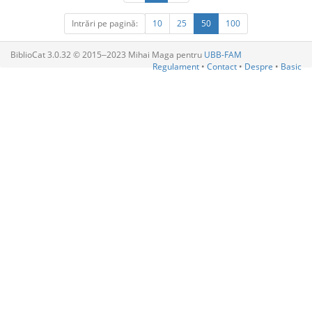
Intrări pe pagină:
10
25
50
100
BiblioCat 3.0.32 © 2015‒2023 Mihai Maga pentru
UBB-FAM
Regulament
•
Contact
•
Despre
•
Basic