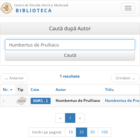
Centrul de Filosofie Antică şi Medievală
BIBLIOTECA
Caută după Autor
1 rezultate
←
Anterior
Următor
→
Nr.
Tip
Cota
Autor
Titlu
Humbertus de Prulliaco
Humbertus de Prull
HUM1.1
1
Carte
«
1
»
Intrări pe pagină:
10
25
50
100