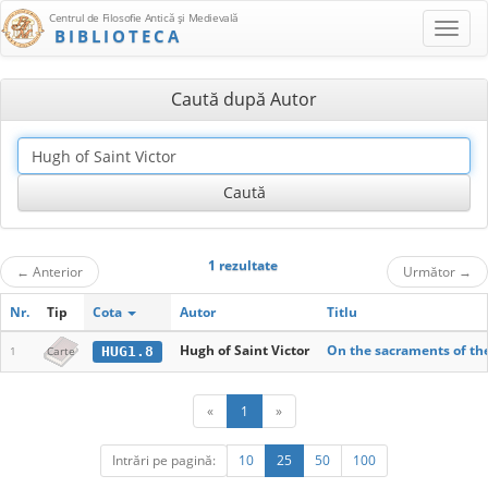
Centrul de Filosofie Antică şi Medievală
BIBLIOTECA
Caută după Autor
1 rezultate
←
Anterior
Următor
→
Nr.
Tip
Cota
Autor
Titlu
Hugh of Saint Victor
On the sacraments of the
HUG1.8
1
Carte
«
1
»
Intrări pe pagină:
10
25
50
100