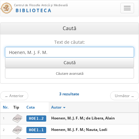
Centrul de Filosofie Antică şi Medievală
BIBLIOTECA
Caută
Text de căutat:
3 rezultate
←
Anterior
Următor
→
Nr.
Tip
Cota
Autor
Hoenen, M. J. F. M.; de Libera, Alain
HOE1.2
1
Carte
Hoenen, M. J. F. M.; Nauta, Lodi
HOE1.1
2
Carte