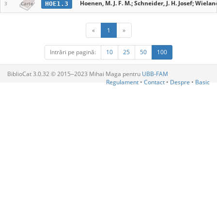
Hoenen, M. J. F. M.; Schneider, J. H. Josef; Wiela
HOE1.3
3
Carte
«
1
»
Intrări pe pagină:
10
25
50
100
BiblioCat 3.0.32 © 2015‒2023 Mihai Maga pentru
UBB-FAM
Regulament
•
Contact
•
Despre
•
Basic