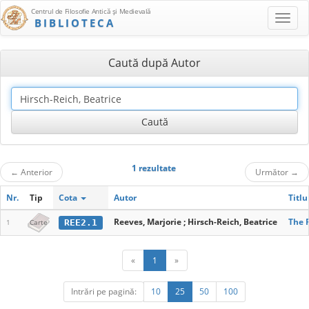
Centrul de Filosofie Antică şi Medievală
BIBLIOTECA
Caută după Autor
1 rezultate
←
Anterior
Următor
→
Nr.
Tip
Cota
Autor
Titlu
Reeves, Marjorie ; Hirsch-Reich, Beatrice
The F
REE2.1
1
Carte
«
1
»
Intrări pe pagină:
10
25
50
100