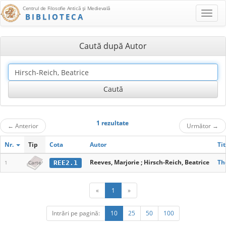
Centrul de Filosofie Antică şi Medievală
BIBLIOTECA
Caută după Autor
1 rezultate
←
Anterior
Următor
→
Nr.
Tip
Cota
Autor
Tit
Reeves, Marjorie ; Hirsch-Reich, Beatrice
Th
REE2.1
1
Carte
«
1
»
Intrări pe pagină:
10
25
50
100