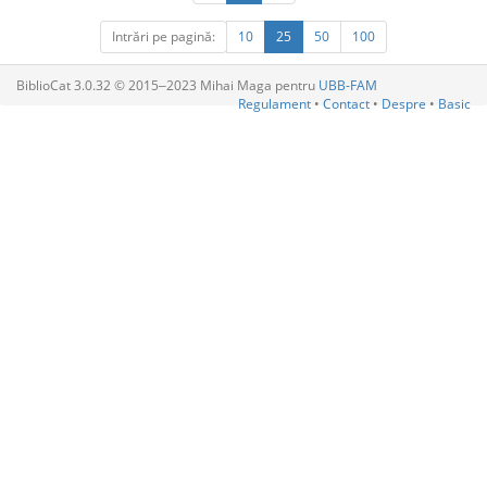
Intrări pe pagină:
10
25
50
100
BiblioCat 3.0.32 © 2015‒2023 Mihai Maga pentru
UBB-FAM
Regulament
•
Contact
•
Despre
•
Basic