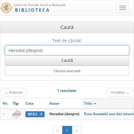
Centrul de Filosofie Antică şi Medievală
BIBLIOTECA
Caută
Text de căutat:
1 rezultate
←
Anterior
Următor
→
Nr.
Tip
Cota
Autor
Titlu
Herodot (despre)
Eine Auswahl aus der neurr
HER2.3
1
Carte
«
1
»