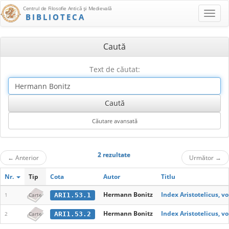
Centrul de Filosofie Antică şi Medievală
BIBLIOTECA
Caută
Text de căutat:
2 rezultate
←
Anterior
Următor
→
Nr.
Tip
Cota
Autor
Titlu
Hermann Bonitz
Index Aristotelicus, vol
ARI1.53.1
1
Carte
Hermann Bonitz
Index Aristotelicus, vol
ARI1.53.2
2
Carte