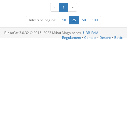
«
1
»
Intrări pe pagină:
10
25
50
100
BiblioCat 3.0.32 © 2015‒2023 Mihai Maga pentru
UBB-FAM
Regulament
•
Contact
•
Despre
•
Basic