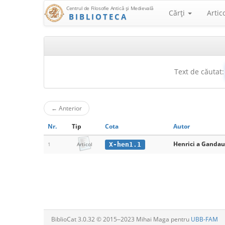
Centrul de Filosofie Antică şi Medievală
Cărţi
Artic
BIBLIOTECA
Text de căutat:
←
Anterior
Nr.
Tip
Cota
Autor
Henrici a Ganda
X-hen1.1
1
Articol
BiblioCat 3.0.32 © 2015‒2023 Mihai Maga pentru
UBB-FAM