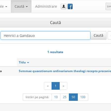
f
ole
Caută
Administrare
Li
Caută
1 rezultate
Titlu
uo
Svmmae quaestionum ordinariarum theologi recepto preconio
«
1
»
Intrări pe pagină:
10
25
50
100