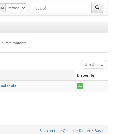
mba
Următor
→
Disponibil
 solennis
da
Regulament
•
Contact
•
Despre
•
Basic