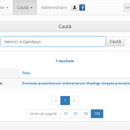
f
ole
Caută
Administrare
Li
Caută
1 rezultate
Titlu
uo
Svmmae quaestionum ordinariarum theologi recepto preconio
«
1
»
Intrări pe pagină:
10
25
50
100