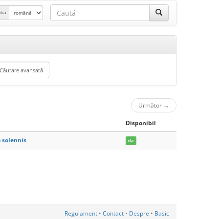
mba
Următor
→
Disponibil
 solennis
da
Regulament
•
Contact
•
Despre
•
Basic