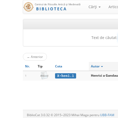
Centrul de Filosofie Antică şi Medievală
Cărţi
Artic
BIBLIOTECA
Text de căutat:
←
Anterior
Nr.
Tip
Cota
Autor
Henrici a Ganda
X-hen1.1
1
Articol
BiblioCat 3.0.32 © 2015‒2023 Mihai Maga pentru
UBB-FAM