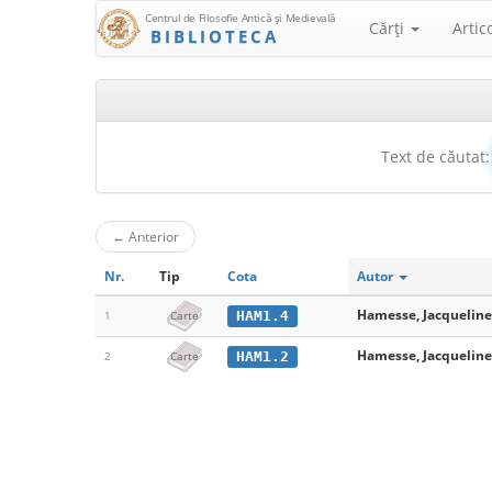
Centrul de Filosofie Antică şi Medievală
Cărţi
Artic
BIBLIOTECA
Text de căutat:
←
Anterior
Nr.
Tip
Cota
Autor
Hamesse, Jacqueline 
HAM1.4
1
Carte
Hamesse, Jacqueline 
HAM1.2
2
Carte