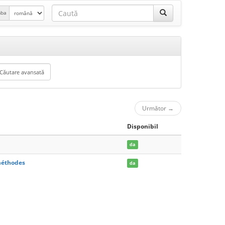
mba
Următor
→
Disponibil
da
 méthodes
da