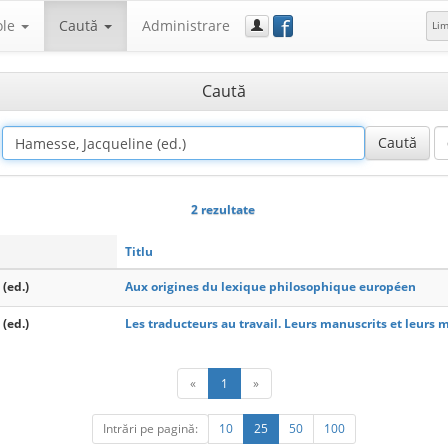
f
ole
Caută
Administrare
Li
Caută
2 rezultate
Titlu
(ed.)
Aux origines du lexique philosophique européen
(ed.)
Les traducteurs au travail. Leurs manuscrits et leurs
«
1
»
Intrări pe pagină:
10
25
50
100