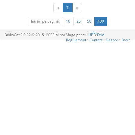
«
1
»
Intrări pe pagină:
10
25
50
100
BiblioCat 3.0.32 © 2015‒2023 Mihai Maga pentru
UBB-FAM
Regulament
•
Contact
•
Despre
•
Basic