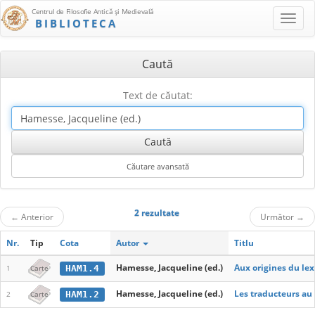
Centrul de Filosofie Antică şi Medievală
BIBLIOTECA
Caută
Text de căutat:
2 rezultate
←
Anterior
Următor
→
Nr.
Tip
Cota
Autor
Titlu
Hamesse, Jacqueline (ed.)
Aux origines du le
HAM1.4
1
Carte
Hamesse, Jacqueline (ed.)
Les traducteurs au 
HAM1.2
2
Carte