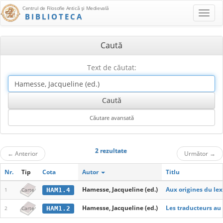
Centrul de Filosofie Antică şi Medievală
BIBLIOTECA
Caută
Text de căutat:
2 rezultate
←
Anterior
Următor
→
Nr.
Tip
Cota
Autor
Titlu
Hamesse, Jacqueline (ed.)
Aux origines du le
HAM1.4
1
Carte
Hamesse, Jacqueline (ed.)
Les traducteurs au 
HAM1.2
2
Carte