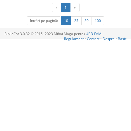
«
1
»
Intrări pe pagină:
10
25
50
100
BiblioCat 3.0.32 © 2015‒2023 Mihai Maga pentru
UBB-FAM
Regulament
•
Contact
•
Despre
•
Basic