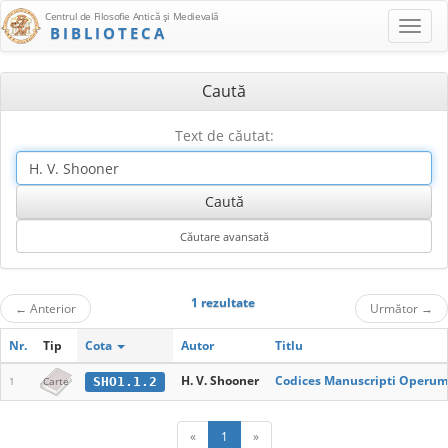
Centrul de Filosofie Antică şi Medievală
BIBLIOTECA
Caută
Text de căutat:
1 rezultate
←
Anterior
Următor
→
Nr.
Tip
Cota
Autor
Titlu
H. V. Shooner
Codices Manuscripti Operum 
SHO1.1.2
1
Carte
«
1
»