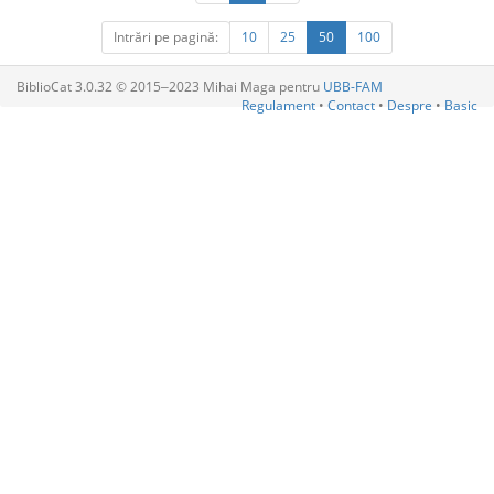
Intrări pe pagină:
10
25
50
100
BiblioCat 3.0.32 © 2015‒2023 Mihai Maga pentru
UBB-FAM
Regulament
•
Contact
•
Despre
•
Basic