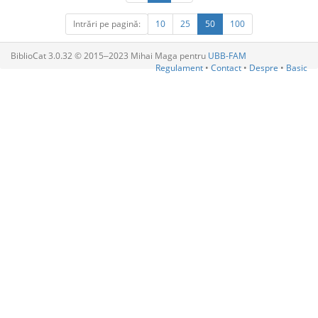
Intrări pe pagină:
10
25
50
100
BiblioCat 3.0.32 © 2015‒2023 Mihai Maga pentru
UBB-FAM
Regulament
•
Contact
•
Despre
•
Basic