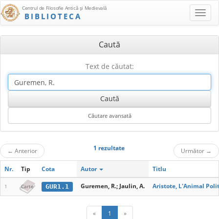
Centrul de Filosofie Antică şi Medievală
BIBLIOTECA
Caută
Text de căutat:
1 rezultate
←
Anterior
Următor
→
Nr.
Tip
Cota
Autor
Titlu
Guremen, R.; Jaulin, A.
Aristote, L'Animal Poli
GUR1.1
1
Carte
«
1
»