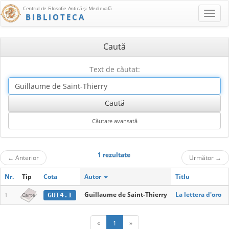
Centrul de Filosofie Antică şi Medievală
BIBLIOTECA
Caută
Text de căutat:
1 rezultate
←
Anterior
Următor
→
Nr.
Tip
Cota
Autor
Titlu
Guillaume de Saint-Thierry
La lettera d'oro
GUI4.1
1
Carte
«
1
»