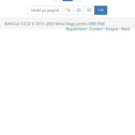
Intrări pe pagină:
10
25
50
100
BiblioCat 3.0.32 © 2015‒2023 Mihai Maga pentru
UBB-FAM
Regulament
•
Contact
•
Despre
•
Basic