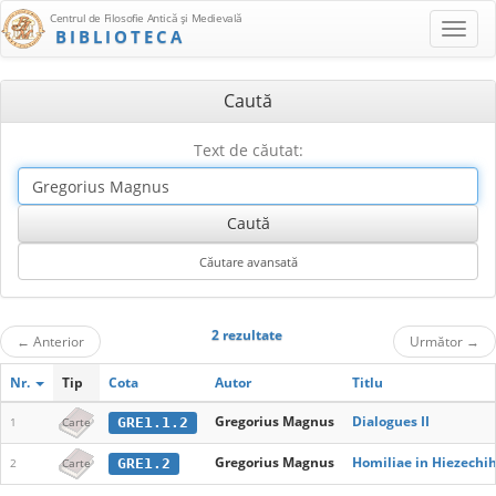
Centrul de Filosofie Antică şi Medievală
BIBLIOTECA
Caută
Text de căutat:
2 rezultate
←
Anterior
Următor
→
Nr.
Tip
Cota
Autor
Titlu
Gregorius Magnus
Dialogues II
GRE1.1.2
1
Carte
Gregorius Magnus
Homiliae in Hiezechi
GRE1.2
2
Carte