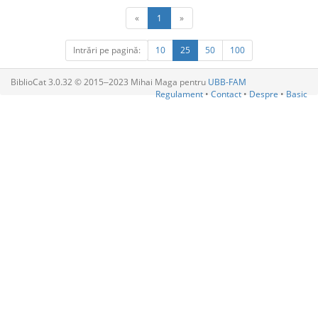
«
1
»
Intrări pe pagină:
10
25
50
100
BiblioCat 3.0.32 © 2015‒2023 Mihai Maga pentru
UBB-FAM
Regulament
•
Contact
•
Despre
•
Basic