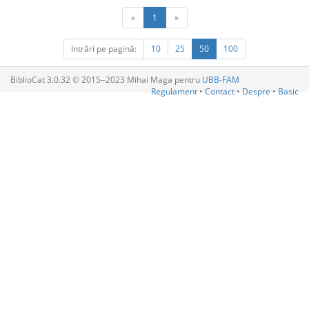
«
1
»
Intrări pe pagină:
10
25
50
100
BiblioCat 3.0.32 © 2015‒2023 Mihai Maga pentru
UBB-FAM
Regulament
•
Contact
•
Despre
•
Basic