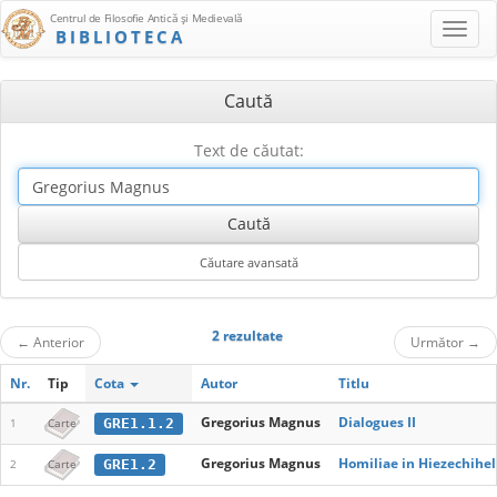
Centrul de Filosofie Antică şi Medievală
BIBLIOTECA
Caută
Text de căutat:
2 rezultate
←
Anterior
Următor
→
Nr.
Tip
Cota
Autor
Titlu
Gregorius Magnus
Dialogues II
GRE1.1.2
1
Carte
Gregorius Magnus
Homiliae in Hiezechihe
GRE1.2
2
Carte